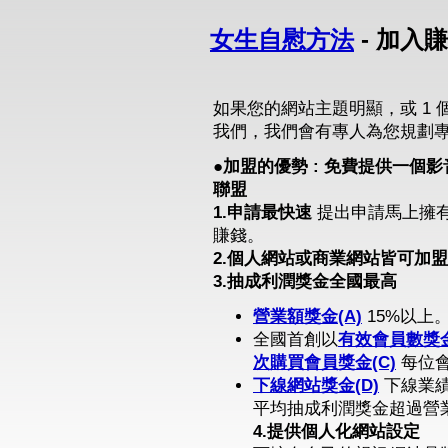
女生自慰方法
- 加入
如果您的網站主題明顯，或 1 
我們，我們會有專人為您規劃
●加盟的優勢 : 免費提供一
聯盟
1.申請最快速
提出申請馬上擁
賺錢。
2.個人網站或商業網站皆可加盟
3.抽成利潤獎金全國最高
營業額獎金(A)
15%以上
全國首創以
有效會員數獎金
次購買會員獎金(C)
每位會
下線網站獎金(D)
下線業績
平均抽成利潤獎金超過營業
4.提供個人化網站設定