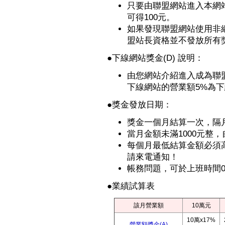
只要由聯盟網站進入本網
可得100元。
如果發現聯盟網站使用非
盟站長資格並不發放所有獎
●
下線網站獎金(D) 說明：
由您網站介紹進入成為聯
下線網站的營業額5%為
●獎金發放日期：
獎金一個月結算一次，隔
當月金額未滿1000元整
每個月最低結算金額必須高
請來電通知！
帳務問題，可於上班時間09:
●業績試算表
該月營業額
10萬元
10萬x17%
營業額獎金(A)